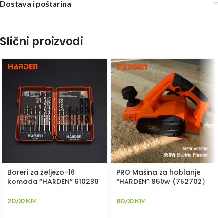
Dostava i poštarina
Slični proizvodi
Boreri za željezo-16
PRO Mašina za hoblanje
komada “HARDEN” 610289
“HARDEN” 850w (752702)
20,00
KM
80,00
KM