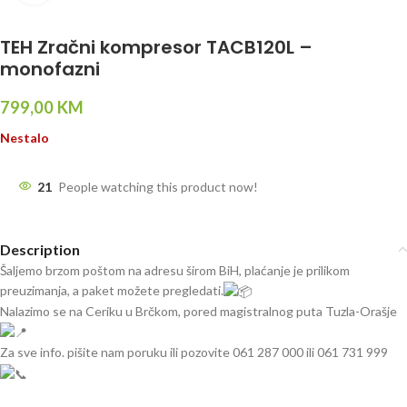
TEH Zračni kompresor TACB120L –
monofazni
799,00
KM
Nestalo
21
People watching this product now!
Description
Šaljemo brzom poštom na adresu širom BiH, plaćanje je prilikom
preuzimanja, a paket možete pregledati.
Nalazimo se na Ceriku u Brčkom, pored magistralnog puta Tuzla-Orašje
Za sve info. pišite nam poruku ili pozovite 061 287 000 ili 061 731 999