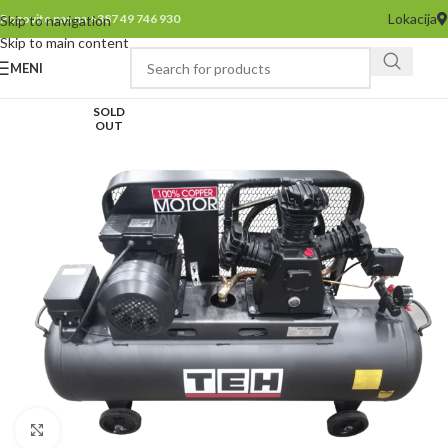
Lokacija
Pozovite nas na +387 49 746 930
Skip to navigation
Skip to main content
MENI
SOLD
OUT
Click to enlarge