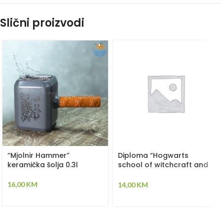
Slični proizvodi
“Mjolnir Hammer”
Diploma “Hogwarts
keramička šolja 0.3l
school of witchcraft and
wizardry”
16,00
KM
14,00
KM