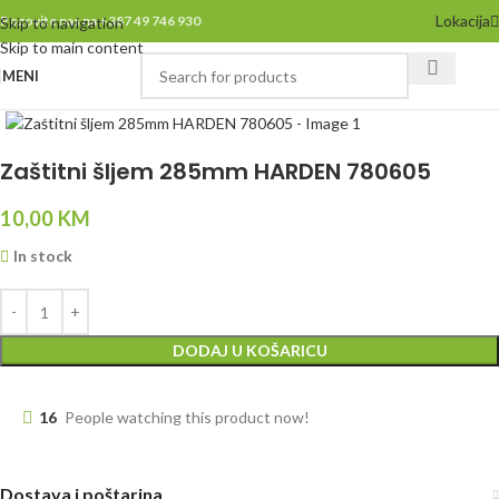
Lokacija
Pozovite nas na +387 49 746 930
Skip to navigation
Skip to main content
MENI
Click to enlarge
Zaštitni šljem 285mm HARDEN 780605
10,00
KM
In stock
DODAJ U KOŠARICU
16
People watching this product now!
Dostava i poštarina