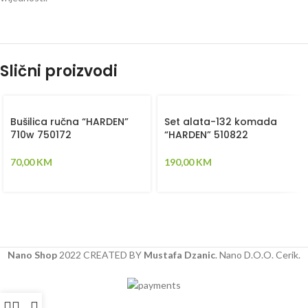
Slični proizvodi
Bušilica ručna “HARDEN”
Set alata-132 komada
710w 750172
“HARDEN” 510822
70,00
KM
190,00
KM
Nano Shop
2022 CREATED BY
Mustafa Dzanic
. Nano D.O.O. Cerik.