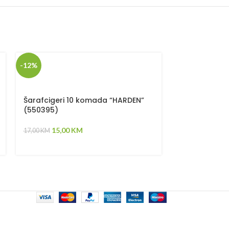
-12%
-47%
Šarafcigeri 10 komada “HARDEN”
Šarafcigeri-
(550395)
(550394)
15,00
KM
8,00
K
17,00
KM
15,00
KM