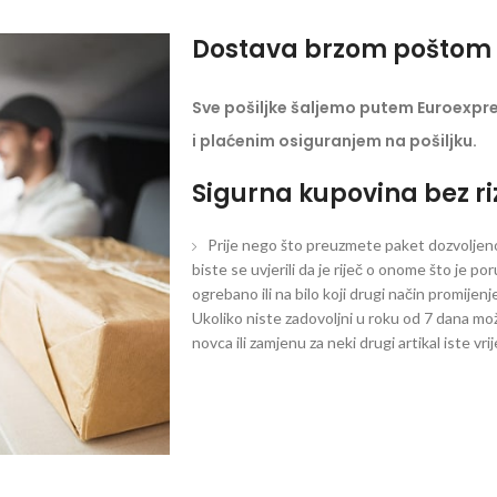
Dostava brzom poštom 
Sve pošiljke šaljemo putem Euroexpr
i plaćenim osiguranjem na pošiljku.
Sigurna kupovina bez ri
Prije nego što preuzmete paket dozvoljeno 
biste se uvjerili da je riječ o onome što je po
ogrebano ili na bilo koji drugi način promijen
Ukoliko niste zadovoljni u roku od 7 dana mož
novca ili zamjenu za neki drugi artikal iste vri