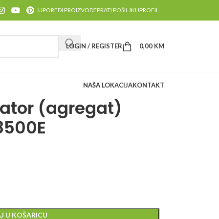
UPOREDI PROIZVODE
PRATI POŠILJKU
PROFIL
LOGIN / REGISTER
0,00
KM
NAŠA LOKACIJA
KONTAKT
ator (agregat)
8500E
J U KOŠARICU