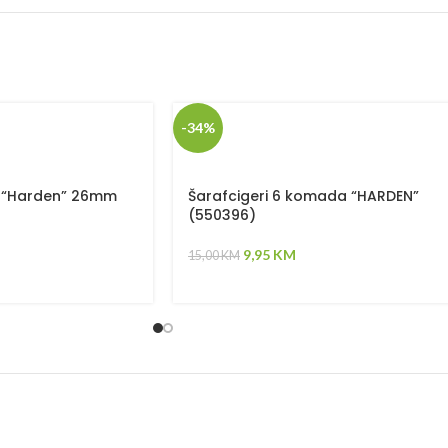
-34%
a “Harden” 26mm
Šarafcigeri 6 komada “HARDEN”
(550396)
9,95
KM
15,00
KM