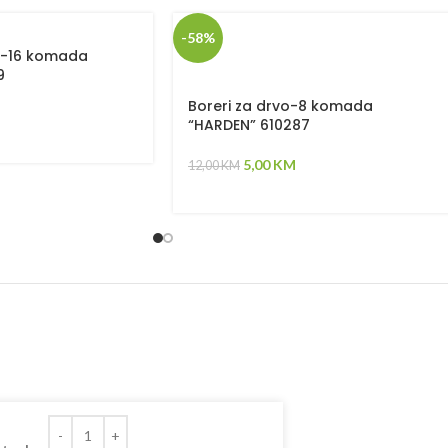
-58%
zo-16 komada
9
Boreri za drvo-8 komada
“HARDEN” 610287
5,00
KM
12,00
KM