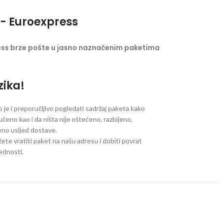
- Euroexpress
ess brze pošte u jasno naznačenim paketima
zika!
je i preporučljivo pogledati sadržaj paketa kako
ručeno kao i da ništa nije oštećeno, razbijeno,
jeno usljed dostave.
ete vratiti paket na našu adresu i dobiti povrat
jednosti.