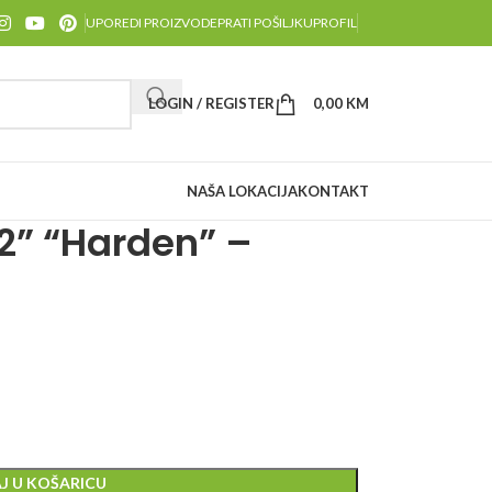
UPOREDI PROIZVODE
PRATI POŠILJKU
PROFIL
LOGIN / REGISTER
0,00
KM
NAŠA LOKACIJA
KONTAKT
” “Harden” –
J U KOŠARICU