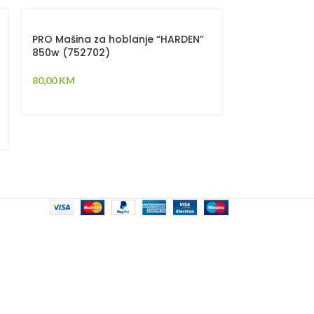
PRO Mašina za hoblanje “HARDEN”
Recipročna p
850w (752702)
752672
80,00
KM
85,00
KM