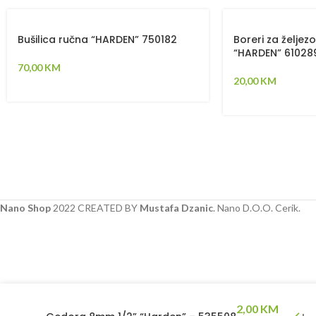
Bušilica ručna “HARDEN” 750182
Boreri za želje
“HARDEN” 61028
70,00
KM
20,00
KM
Nano Shop
2022 CREATED BY
Mustafa Dzanic
. Nano D.O.O. Cerik.
2,00
KM