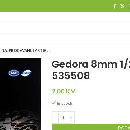
I
NAJPRODAVANIJI ARTIKLI
Gedora 8mm 1/2
535508
2,00
KM
In stock
DODA