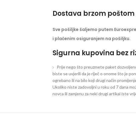
Dostava brzom poštom 
Sve pošiljke šaljemo putem Euroexpr
i plaćenim osiguranjem na pošiljku.
Sigurna kupovina bez ri
Prije nego što preuzmete paket dozvoljeno 
biste se uvjerili da je riječ o onome što je po
ogrebano ili na bilo koji drugi način promijen
Ukoliko niste zadovoljni u roku od 7 dana mož
novca ili zamjenu za neki drugi artikal iste vri