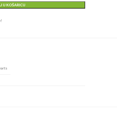
J U KOŠARICU
w!
arts