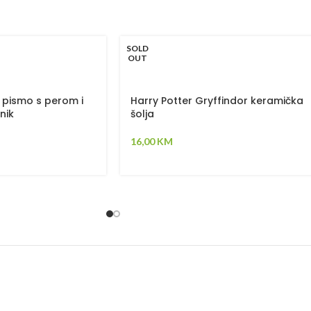
SOLD
OUT
t pismo s perom i
Harry Potter Gryffindor keramička
nik
šolja
16,00
KM