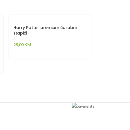
SOLD
OUT
Harry Potter premium čarobni
štapići
“Harry Potter
25,00
KM
15,00
KM