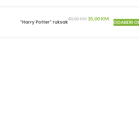
35,00
KM
40,00
KM
“Harry Potter” ruksak
ODABERI O