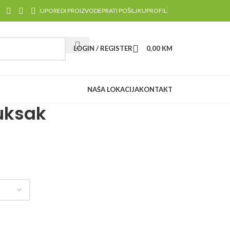
UPOREDI PROIZVODE
PRATI POŠILJKU
PROFIL
LOGIN / REGISTER
0,00
KM
NAŠA LOKACIJA
KONTAKT
ruksak