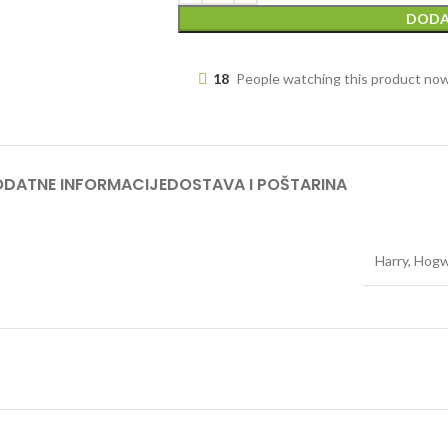
DODA
18
People watching this product no
DATNE INFORMACIJE
DOSTAVA I POŠTARINA
Harry
,
Hogw