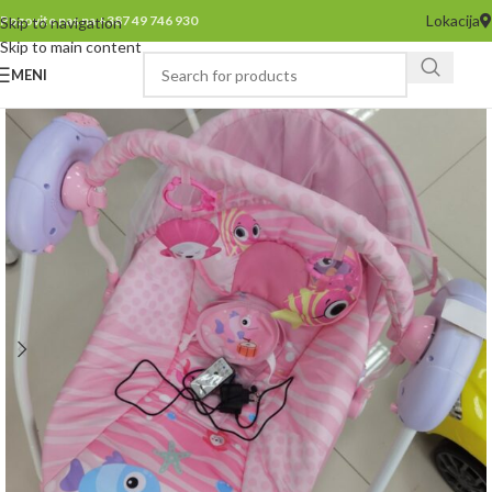
Lokacija
Pozovite nas na +387 49 746 930
Skip to navigation
Skip to main content
MENI