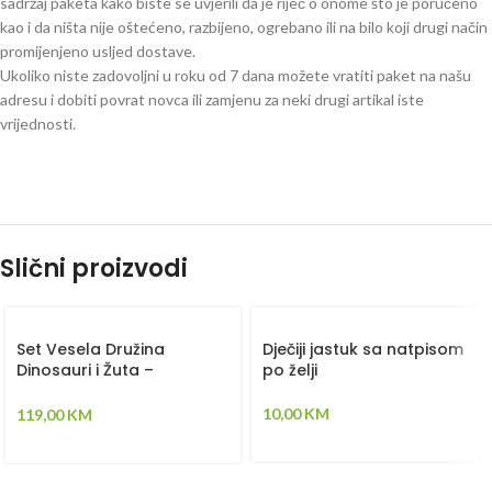
sadržaj paketa kako biste se uvjerili da je riječ o onome što je poručeno
kao i da ništa nije oštećeno, razbijeno, ogrebano ili na bilo koji drugi način
promijenjeno usljed dostave.
Ukoliko niste zadovoljni u roku od 7 dana možete vratiti paket na našu
adresu i dobiti povrat novca ili zamjenu za neki drugi artikal iste
vrijednosti.
Slični proizvodi
Set Vesela Družina
Dječiji jastuk sa natpisom
Dinosauri i Žuta –
po želji
Ogradica sa tri strane,
pletenica, plahta, jastuk,
10,00
KM
119,00
KM
jorgan