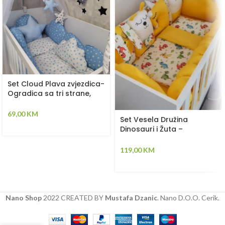
Set Cloud Plava zvjezdica-
Ogradica sa tri strane,
plahta, jastuk, jorgan i dva
ukrasna jastuka –
69,00
KM
Set Vesela Družina
120x60cm
Dinosauri i Žuta –
Ogradica sa tri strane,
pletenica, plahta, jastuk,
119,00
KM
jorgan
Nano Shop
2022 CREATED BY
Mustafa Dzanic
. Nano D.O.O. Cerik.