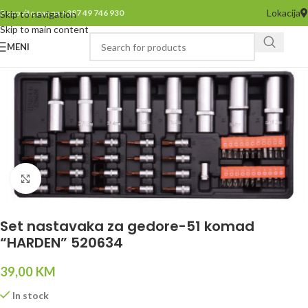
Lokacija
Pozovite nas na +387 49 746 930
Skip to navigation
Skip to main content
MENI
Click to enlarge
Set nastavaka za gedore-51 komad
“HARDEN” 520634
39,00
KM
In stock