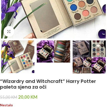
Click to enlarge
“Wizardry and Witchcraft” Harry Potter
paleta sjena za oči
20,00
KM
55,00
KM
Nestalo