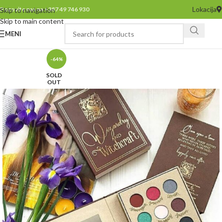
Lokacija
Pozovite nas na +387 49 746 930
Skip to navigation
Skip to main content
MENI
-64%
SOLD
OUT